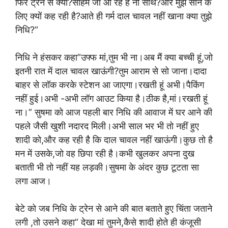
फिर ट्रेन से क्यों?सोहम जी आ रहें हैं ना साथ?और मुझे सोने के
लिए क्यों कह रही है?आते ही गर्म दाल चावल नहीं खाना क्या तुझे
निधि?”
निधि ने हंसकर कहा”उफ्फ मां,तुम भी ना।अब मैं क्या बच्ची हूं,जो
इतनी रात में दाल चावल खाऊंगी?तुम आराम से सो जाना।दादा
बाहर से लॉक करके स्टेशन आ जाएगा।रखती हूं अभी।पैकिंग
नहीं हुई।अभी -अभी लॉग आउट किया है।ठीक है,मां।रखती हूं
ना।” सुषमा को आज पहली बार निधि की आवाज में घर आने की
पहले जैसी खुशी नदारद मिली।अभी साल भर भी तो नहीं हुए
शादी को,और कह रही है कि दाल चावल नहीं खाऊंगी।कुछ तो है
मन में उसके,जो वह छिपा रही है।कभी खुलकर अपना दुख
बताती भी तो नहीं यह लड़की।सुषमा के अंदर कुछ टूटता सा
लगा आज।
बेटे को जब निधि के ट्रेन से आने की बात बताते हुए चिंता जताने
लगी ,तो उसने कहा” देखा मां तुमने,कैसे शादी होते ही कंजूसी