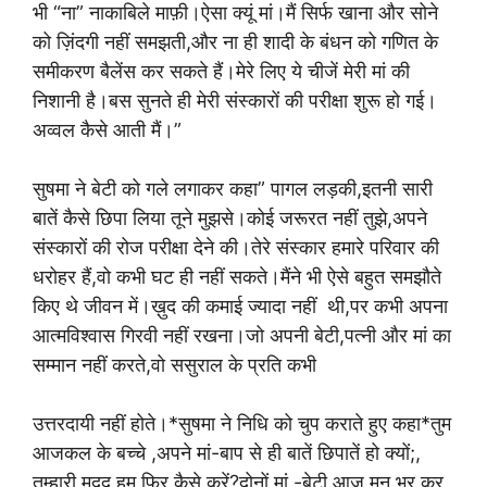
भी “ना” नाकाबिले माफ़ी।ऐसा क्यूं मां।मैं सिर्फ खाना और सोने
को ज़िंदगी नहीं समझती,और ना ही शादी के बंधन को गणित के
समीकरण बैलेंस कर सकते हैं।मेरे लिए ये चीजें मेरी मां की
निशानी है।बस सुनते ही मेरी संस्कारों की परीक्षा शुरू हो गई।
अव्वल कैसे आती मैं।”
सुषमा ने बेटी को गले लगाकर कहा” पागल लड़की,इतनी सारी
बातें कैसे छिपा लिया तूने मुझसे।कोई जरूरत नहीं तुझे,अपने
संस्कारों की रोज परीक्षा देने की।तेरे संस्कार हमारे परिवार की
धरोहर हैं,वो कभी घट ही नहीं सकते।मैंने भी ऐसे बहुत समझौते
किए थे जीवन में।ख़ुद की कमाई ज्यादा नहीं थी,पर कभी अपना
आत्मविश्वास गिरवी नहीं रखना।जो अपनी बेटी,पत्नी और मां का
सम्मान नहीं करते,वो ससुराल के प्रति कभी
उत्तरदायी नहीं होते।*सुषमा ने निधि को‌ चुप कराते हुए कहा*तुम
आजकल के बच्चे ,अपने मां-बाप से ही बातें छिपातें‌ हो क्यों;,
तुम्हारी मदद हम फिर कैसे करें?दोनों मां -बेटी आज मन भर कर