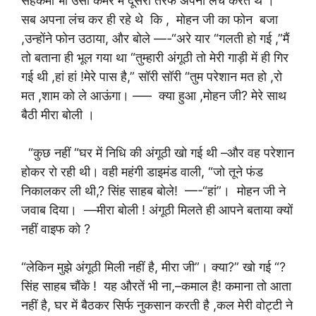
सहकर्मी भी उसी कमरे में दूसरी तरफ अपना लंच करते थे ।
सब अपना लंच कर ही रहे थे कि , मोहन जी का फोन बजा
,उन्होंने फोन उठाया, और बोले —-“अरे यार “गलती हो गई ,”मैं
तो बताना ही भूल गया था “तुम्हारी अंगूठी तो मेरी गाड़ी में ही गिर
गई थी ,हां हां !मेरे पास है,” सॉरी सॉरी “तुम परेशान मत हो ,रो
मत ,शाम को ले आऊंगा। —– क्या हुआ ,मोहन जी? मेरे साथ
बैठी मीरा बोली ।
“कुछ नहीं “घर में निधि की अंगूठी खो गई थी –और वह परेशान
होकर रो रही थी। वही महंगी डाइमंड वाली, “जो तूने फंड
निकालकर ली थी,? सिंह साहब बोले! —-“हां”। मोहन जी ने
जवाब दिया। —मीरा बोली ! अंगूठी मिलते ही आपने बताया क्यों
नहीं वाइफ को ?
“लेकिन मुझे अंगूठी मिली नहीं है, मीरा जी”। क्या?” खो गई “?
सिंह साहब चौंके ! यह औरतें भी ना,–कमाल है! कमाना तो आता
नहीं है, घर में बैठकर सिर्फ नुकसान करती है ,कल मेरी वोट्टी ने