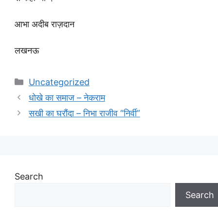
आभा अदीब राज़दान
लखनऊ
Categories
Uncategorized
धोखे का समाज – नेकराम
सखी का घरौंदा – निभा राजीव “निर्वी”
Search
Search