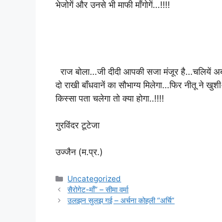
भेजोगें और उनसे भी माफी माँगोगें…!!!!
राज बोला…जी दीदी आपकी सजा मंजूर है…चलियें अब मुह
दो राखी बाँधवानें का सौभाग्य मिलेगा…फिर नीतू ने खु
किस्सा पता चलेगा तो क्या होगा..!!!!
गुरविंदर टूटेजा
उज्जैन (म.प्र.)
Categories
Uncategorized
सैरोगेट-माँ” – सीमा वर्मा
उलझन सुलझ गई – अर्चना कोहली “अर्चि”