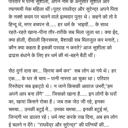
परिवार में पत्नी सुशीला, अपने नाम के अनुसार सुशील और
त्यागमयी नेक महिला थीं।पुत्र राघवेंद्र और सुरेन्द्र अपने पिता
के नक्शे कदम पर चलने वाले इल्मदार पुत्र थे। कहने को तो वे
हिन्दू थे, मगर बचपन से….. हर धर्म के भाइयों…. के साथ
रहते-रहते खाना-पीना तौर-तरीके सब मिला जुला था। क्या ईद,
क्या होली, दीवाली क्रिसमस, बैशाखी सब मिलजुल कर मनाते,।
कौन क्या कहता है इसकी परवाह न करते? आज सुशीला को
ढाढस बंधाने के लिए हर धर्म की मां-बहने बैठी थीं।
सेठ दुर्गा दास का… क्रिया कर्म कर” सब लोग आ गये थे। हर
एक…. के घर से चाय – पानी नास्ता आ चुका था। परिवार
रिस्तेदार सब इकट्ठे थे। न जाने किसकी आवाज उभरी,”हम
अपने आप बना लेंगे” …. जिसको खाना है….. इन लोगों के घरों
का, खाय! किसने रोका है। जब तक जेठ जी रहे, इनका
चमचा… उनकी बटुई में… उनका चमचा…. इनकी बटुई मां,
जिन्दगी भर डालत रहे। धर्म नष्ट करके रख दिया, अब हम लोग
ई चलने न देंगे। “राघवेंद्र और सुरेन्द्र” की पत्नियों की….