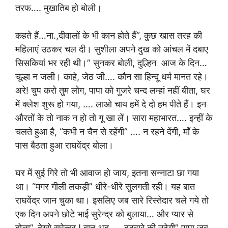
तरफ…. मुखातिब हो बोली।
कहते हैं…ना.,दीवालों के भी कान होते हैं”, कुछ खास तरह की
महिलाएं उठकर चल दी। सुशीला अपने दुख को आंचल में दबाए
सिसकियां भर रही थी।” सुनकर बोली, दुल्हिन आज के दिन…
चूल्हा न जली। काहे, जेठ जी…. कौन सा हिन्दू धर्म मानत रहे।
अरे! चुप करो तुम लोग, पापा को गुजरे चन्द लम्हां नहीं बीता, घर
में क्लेश शुरू हो गया, …. लाओ चाय हमें दे दो हम पीते हैं। इन
औरतों के तो नाक न हो तो गू खा लें। सारा महाभारत…. इन्हीं के
चलते हुआ है, “कभी न चैन से रहेंगी” …. न रहने देंगी, माँ के
पास बैठता हुआ राघवेंद्र बोला।
घर में सुई गिरे तो भी आवाज हो जाय, इतना सन्नाटा छा गया
था। “मगर गीली लकड़ी” धीरे-धीरे सुलगती रही। यह बात
राघवेंद्र जान चुका था। इसलिए जब सारे रिस्तेदार चले गये तो
एक दिन अपने छोटे भाई सुरेन्द्र को बुलाया… और प्यार से
बोला”, देखो सुरेन्द्र,! बात अब….. बटवारे की उठेगी” पापा जब