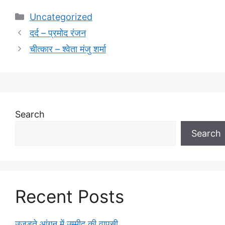
Categories
Uncategorized
दर्द – प्रमोद रंजन
चीत्कार – श्वेता मंजु शर्मा
Search
Search
Recent Posts
उजड़ते आंगन में उम्मीद की वापसी