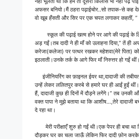
नहीं भूलती थी कि हम तो दूसरी किलास भी नहीं पढ़ पाई 
अफसर बनियो।मैं ठहरा पढ़ाईचोर..सो तपाक-से कह देता,” 
वो खूब हँसती और सिर पर एक चपत लगाकर कहतीं, ” 
स्कूल की पढ़ाई खत्म होने पर आगे की पढ़ाई के लिये प
अड़ गईं।तब दादी ने ही माँ को उलाहना दिया,” तें ही 
करेजा(कलेजा) पर पत्थर रखकर महेशवा(मेरे पिता) को
इठलाती।उनके तर्क के आगे फिर माँ निरुत्तर हो गईं थीं
इंजीनियरिंग का फ़ाइनल ईयर था,दादाजी की तबीयत 
उन्हें लेकर ललितपुर कस्बे से हमारे घर ही आईं हुईं थीं
हैं, दादाजी कुछ ही दिनों में दौड़ने लगेंगे।” तब उन
वक्त पापा ने मुझे बताया था कि आशीष…,तेरे दादाजी बचे
दे रहा था।
मेरी परीक्षाएँ शुरु हो गईं थी।एक पेपर ही बचा था कि
दौड़कर घर का चला जाऊँ लेकिन फिर दादी फ़ोन करके ब