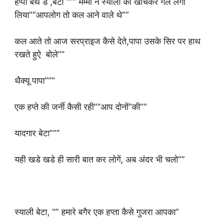
हैप्पी बर्थ डे ,बेटा “”” मम्मी ने स्याली को खीचकर गले लगा
लिया””आपलोग तो कल आने वाले थे””
कल आते तो आज सरप्राइज कैसे देते,पापा उसके सिर पर हाथ
रखते हुऐ बोले””
थैक्यू पापा”””
एक हप्ते की जर्नी कैसी रही””आप दोनों”की””
यादगार बेटा”””
यही खडे खडे ही सारी बात कर लोगें, अब अंदर भी चलो””
स्याली बेटा, “” हमारे बगैर एक हप्ता कैसे गुजरा आपका”