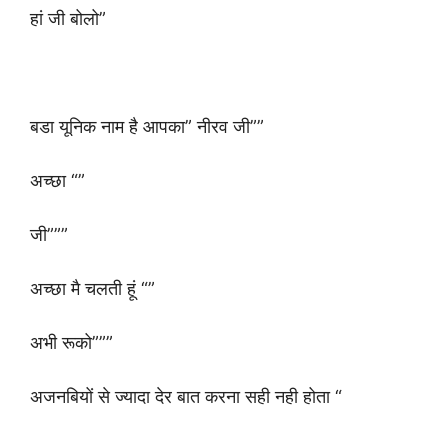
हां जी बोलो”
बडा यूनिक नाम है आपका” नीरव जी””
अच्छा “”
जी”””
अच्छा मै चलती हूं “”
अभी रूको”””
अजनबियों से ज्यादा देर बात करना सही नही होता “