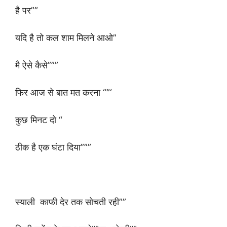
है पर””
यदि है तो कल शाम मिलने आओ”
मै ऐसे कैसे”””
फिर आज से बात मत करना “”‘
कुछ मिनट दो “
ठीक है एक घंटा दिया”””
स्याली काफी देर तक सोचती रही””