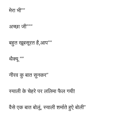
मेरा भी””
अच्छा जी”””
बहुत खूबसूरत है,आप””
थैक्यू “”
नीरव कु बात सुनकर”
स्याली के चेहरे पर ललिमा फैल गयी!
वैसे एक बात बोलूं, स्याली शर्माते हुऐ बोली”