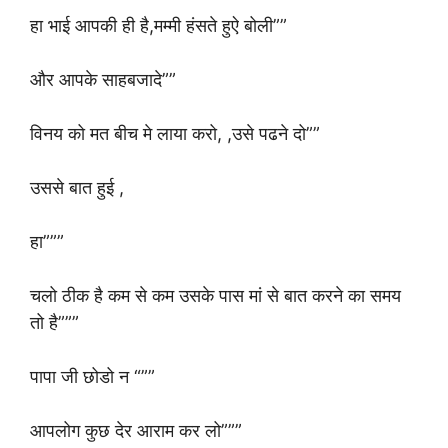
हा भाई आपकी ही है,मम्मी हंसते हुऐ बोली””
और आपके साहबजादे””
विनय को मत बीच मे लाया करो, ,उसे पढने दो””
उससे बात हुई ,
हा”””
चलो ठीक है कम से कम उसके पास मां से बात करने का समय
तो है”””
पापा जी छोडो न “””
आपलोग कुछ देर आराम कर लो”””