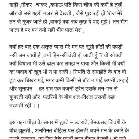
गाड़ी ,नौकर -चाकर ,कमाऊ पति किस चीज की कमी है तुम्हें
और वो उसे गहरी नजर से देखती , जैसे पूछ रही हो ‘रोज मेरे
तन से गुजर जाते हो ,वाकई क्या सब कुछ दे पाए मुझे। तन भीग
जाता है पर मन क्यों नहीं भीग पाता मेरा ,
क्यों हर बार एक अतृप्त प्यास मेरे मन पर सूखे होंठों की पपड़ी
-सी जम जाती है ,क्यों हिम-सी ठंडी हो जाती हूँ ‘? वो सोचती
क्यों विधाता भी उसे ढाल कर समझ न पाया और किसी भी क्यों
का जवाब वो खुद भी न पा सकी। नियति से समझौते के बाद वो
टूट कर बिखर गई, मगर कभी किसी से बाँट न पाई अपनी तन्हाई
और सूनापन । हर रात एक वजनी ट्रेन उसके तन-मन से
गुजरती रही और पटरियों के बीच क्षत-विक्षत उसकी रूह
तड़पती रही ।।
इस गहन पीड़ा के सागर में डूबते – उतराते, बेमकसद जिंदगी के
बीच झूलती , अनगिनत बोझिल पल झेलती अपने मन के कमरे के
उधड़े प्लास्टर पर सिर टेके घण्टों शून्य दीवार देखती। वो उसे