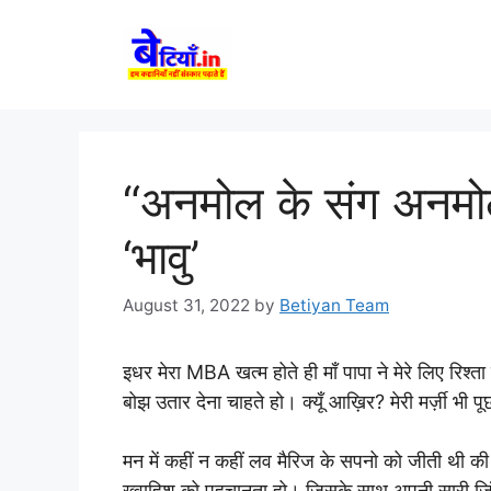
Skip
to
content
“अनमोल के संग अनमो
‘भावु’
August 31, 2022
by
Betiyan Team
इधर मेरा MBA खत्म होते ही माँ पापा ने मेरे लिए रिश्ता 
बोझ उतार देना चाहते हो। क्यूँ आख़िर? मेरी मर्ज़ी भी पूछते
मन में कहीं न कहीं लव मैरिज के सपनो को जीती थी की
ख़्वाहिश को पहचानता हो। जिसके साथ अपनी सारी ज़िंदग