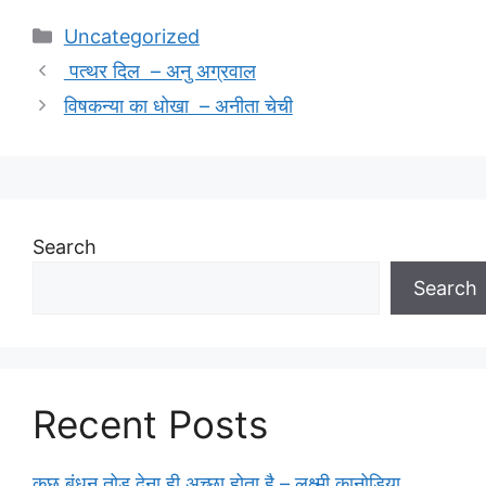
Categories
Uncategorized
पत्थर दिल – अनु अग्रवाल
विषकन्या का धोखा – अनीता चेची
Search
Search
Recent Posts
कुछ बंधन तोड़ देना ही अच्छा होता है – लक्ष्मी कानोडिया